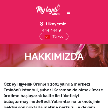
Hikayemiz
444 444 9
Türkçe
HAKKIMIZDA
Özbey Hijyenik Ürünleri 2001 yılında merkezi
Eminönü İstanbul, şubesi Karaman da olmak üzere
üretime başlayarak kalite ile tüketiciyi
buluşturmayı hedefledi. Yatırımlarına teknolojinin
geldiği son noktada makine parkuru ile devam