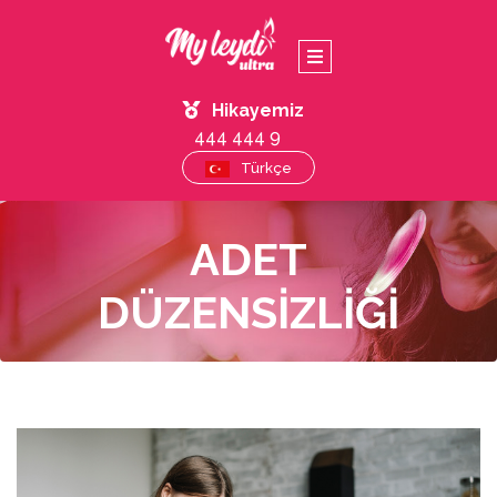
Hikayemiz
444 444 9
Türkçe
ADET
DÜZENSIZLIĞI