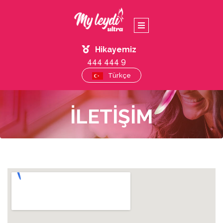
Hikayemiz
444 444 9
Türkçe
İLETIŞIM